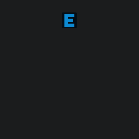
O
DEPORTES
r Apuesta
Resultados por 